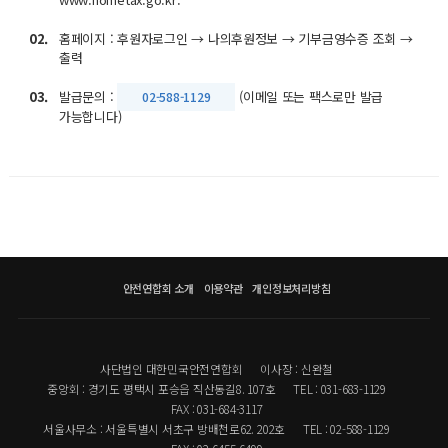
02.
홈페이지 : 후원자로그인 → 나의후원정보 → 기부금영수증 조회 →
출력
03.
발급문의 :
(이메일 또는 팩스로만 발급
02-588-1129
가능합니다)
안전연합회 소개
이용약관
개인정보처리방침
사단법인 대한민국안전연합회
이사장 : 신완철
중앙회 : 경기도 평택시 포승읍 직산동길8. 107호
TEL : 031-683-1129
FAX : 031-684-3117
서울사무소 : 서울특별시 서초구 방배천로62. 202호
TEL : 02-588-1129