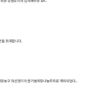
장 강원도지사 감사패수상 &n..
분들 초대합니다.
 희망농구 자선경기가 한기범희망나눔주최로 개최되었다..