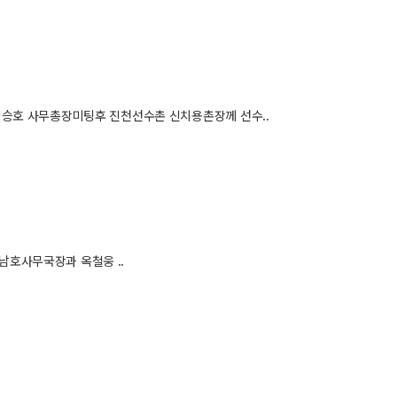
김승호 사무총장미팅후 진천선수촌 신치용촌장께 선수..
호사무국장과 옥철웅 ..