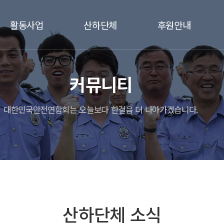
활동사업
산하단체
후원안내
지원사업
들무새봉사단
후원안내
커뮤니티
후원사업
해양봉사단
후원신청하기
나눔사업
대한민국안전연합회는 오늘보다 한걸음 더 나아가겠습니다.
산하단체 소식