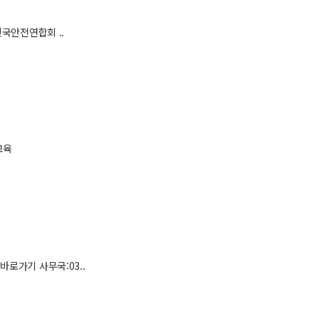
국안전연합회 ..
교육
로가기 사무국:03..