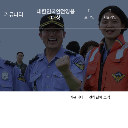
대한민국안전영웅
커뮤니티
대상
로그인
회원가입
안전영웅대상 공모안
공지안내
내
주요행사 소식
안전영웅대상 신청 접
수
언론보도
자료실
산하단체 소식
경찰소방해경연합뉴
스
커뮤니티
산하단체 소식