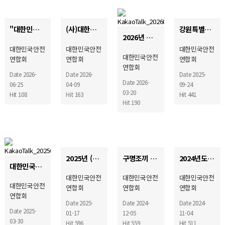
"대한민국 안전영웅대상" 시상식관련 임원들과 23일 경찰청방문 24일 해양경찰청방문 업무협의
(사)대한민국안전연합회 이사 워크샵 소식
강원특별자치도지회(지회장:김용빈) 원주소방소 격려방문
2026년 대한민국안전연합회 제1차 정기총회
대한민국안전
대한민국안전
대한민국안전
대한민국안전
연합회
연합회
연합회
연합회
Date 2026-
Date 2026-
Date 2025-
Date 2026-
06-25
04-09
09-24
03-20
Hit 108
Hit 163
Hit 441
Hit 190
2025년 (사)대한민국안전연합회 운영위원회 워크샵
구명조끼 서명운동에 참여합시다
2024년도 회원포상 (해양경찰청장,경찰청장)
대한민국안전연합회 강원특별자치도지회 출범식
대한민국안전
대한민국안전
대한민국안전
대한민국안전
연합회
연합회
연합회
연합회
Date 2025-
Date 2024-
Date 2024-
Date 2025-
01-17
12-05
11-04
03-30
Hit 596
Hit 559
Hit 511